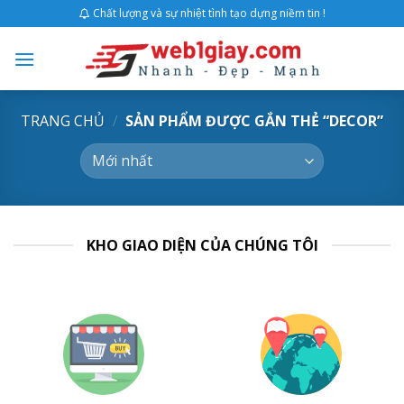
Skip
Chất lượng và sự nhiệt tình tạo dựng niềm tin !
to
content
TRANG CHỦ
/
SẢN PHẨM ĐƯỢC GẮN THẺ “DECOR”
KHO GIAO DIỆN CỦA CHÚNG TÔI