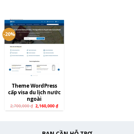
-20%
Theme WordPress
cấp visa du lịch nước
ngoài
2,700,000
₫
2,160,000
₫
BẠN CẦN HỖ TRỢ