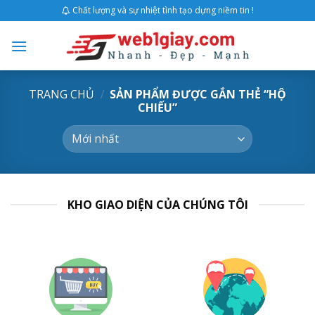
Skip
Chất lượng và sự nhiệt tình tạo dựng niềm tin !
to
content
TRANG CHỦ
/
SẢN PHẨM ĐƯỢC GẮN THẺ “HỘ
CHIẾU”
KHO GIAO DIỆN CỦA CHÚNG TÔI