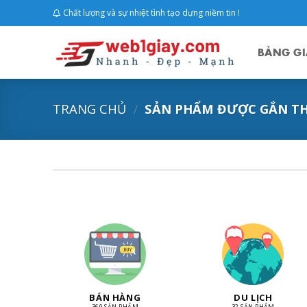
Skip
Chất lượng và sự nhiệt tình tạo dựng niềm tin !
to
content
BẢNG GI
TRANG CHỦ
/
SẢN PHẨM ĐƯỢC GẮN TH
BÁN HÀNG
DU LỊCH
369 SẢN PHẨM
32 SẢN PHẨM