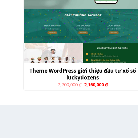
Theme WordPress giới thiệu đầu tư xổ số
luckydozens
2,700,000
₫
2,160,000
₫