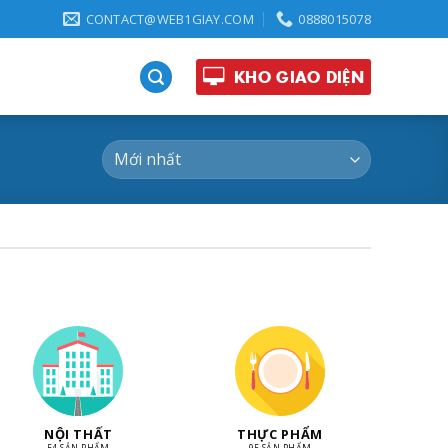
CONTACT@WEB1GIAY.COM
0888015078
KHO GIAO DIỆN
NỘI THẤT
THỰC PHẨM
54 SẢN PHẨM
95 SẢN PHẨM