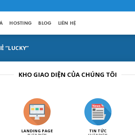
Á
HOSTING
BLOG
LIÊN HỆ
Ẻ “LUCKY”
KHO GIAO DIỆN CỦA CHÚNG TÔI
LANDING PAGE
TIN TỨC
86 SẢN PHẨM
60 SẢN PHẨM