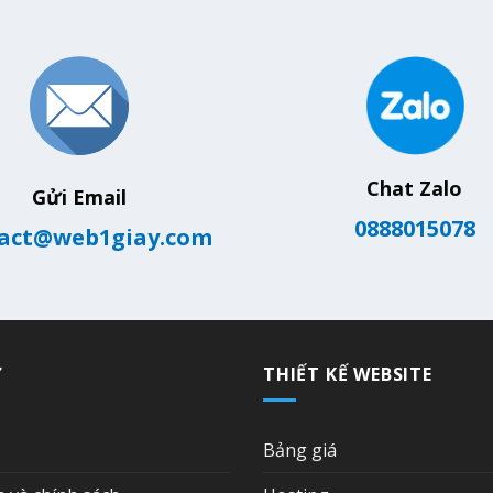
Chat Zalo
Gửi Email
0888015078
act@web1giay.com
Ợ
THIẾT KẾ WEBSITE
Bảng giá