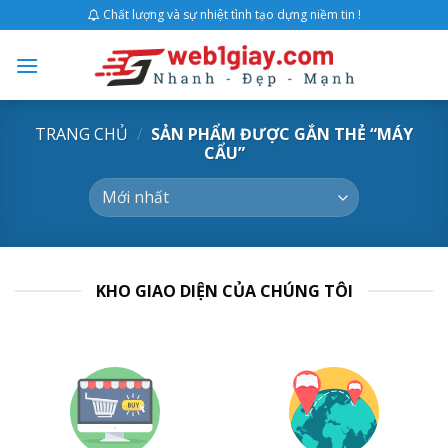
Skip
Chất lượng và sự nhiệt tình tạo dựng niềm tin !
to
content
TRANG CHỦ
/
SẢN PHẨM ĐƯỢC GẮN THẺ “MÁY
CẨU”
KHO GIAO DIỆN CỦA CHÚNG TÔI