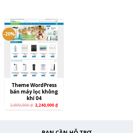
-20%
Theme WordPress
bán máy lọc không
khí 04
2,800,000
₫
2,240,000
₫
BẠN CẦN HỖ TRỢ