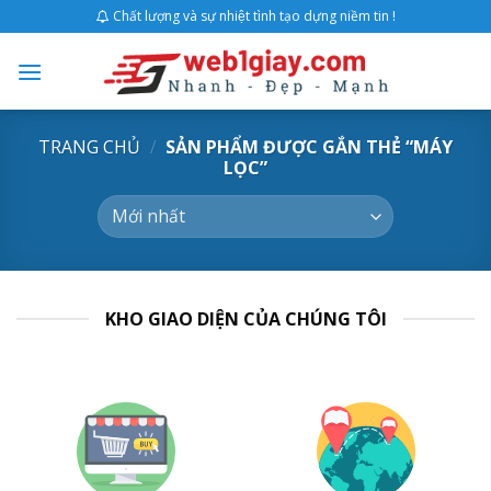
Skip
Chất lượng và sự nhiệt tình tạo dựng niềm tin !
to
content
TRANG CHỦ
/
SẢN PHẨM ĐƯỢC GẮN THẺ “MÁY
LỌC”
KHO GIAO DIỆN CỦA CHÚNG TÔI