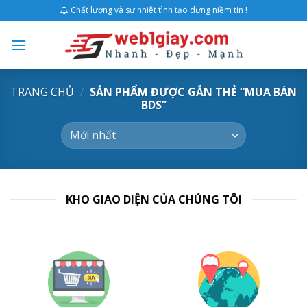
Skip
Chất lượng và sự nhiệt tình tạo dựng niềm tin !
to
content
TRANG CHỦ
/
SẢN PHẨM ĐƯỢC GẮN THẺ “MUA BÁN
BDS”
KHO GIAO DIỆN CỦA CHÚNG TÔI