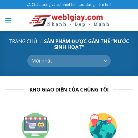
Skip
Chất lượng và sự nhiệt tình tạo dựng niềm tin !
to
content
TRANG CHỦ
/
SẢN PHẨM ĐƯỢC GẮN THẺ “NƯỚC
SINH HOẠT”
KHO GIAO DIỆN CỦA CHÚNG TÔI