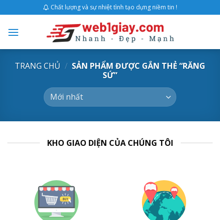
Skip
Chất lượng và sự nhiệt tình tạo dựng niềm tin !
to
content
TRANG CHỦ
/
SẢN PHẨM ĐƯỢC GẮN THẺ “RĂNG
SỨ”
KHO GIAO DIỆN CỦA CHÚNG TÔI