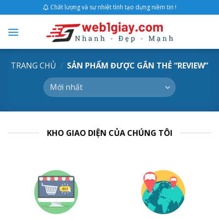
Skip
Chất lượng và sự nhiệt tình tạo dựng niềm tin !
to
content
TRANG CHỦ
/
SẢN PHẨM ĐƯỢC GẮN THẺ “REVIEW”
KHO GIAO DIỆN CỦA CHÚNG TÔI