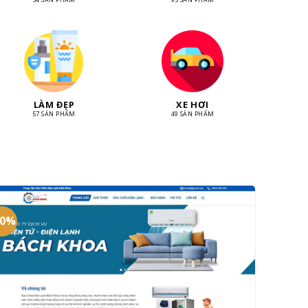
LÀM ĐẸP
XE HƠI
57 SẢN PHẨM
49 SẢN PHẨM
20%