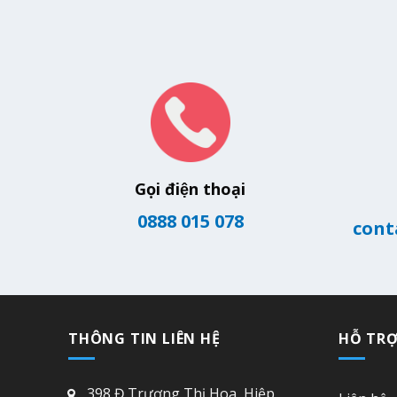
Gọi điện thoại
0888 015 078
cont
THÔNG TIN LIÊN HỆ
HỖ TR
398 Đ.Trương Thị Hoa, Hiệp