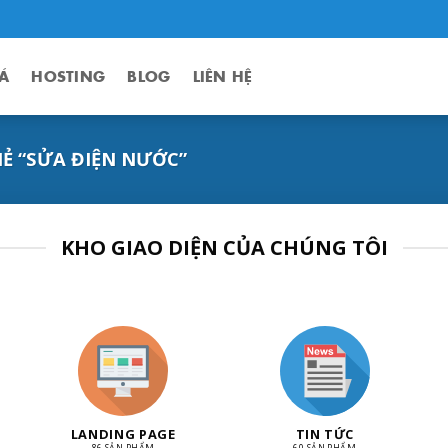
Á
HOSTING
BLOG
LIÊN HỆ
Ẻ “SỬA ĐIỆN NƯỚC”
KHO GIAO DIỆN CỦA CHÚNG TÔI
LANDING PAGE
TIN TỨC
86 SẢN PHẨM
60 SẢN PHẨM