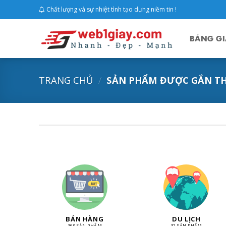
Skip
Chất lượng và sự nhiệt tình tạo dựng niềm tin !
to
content
BẢNG GI
TRANG CHỦ
/
SẢN PHẨM ĐƯỢC GẮN TH
BÁN HÀNG
DU LỊCH
369 SẢN PHẨM
32 SẢN PHẨM