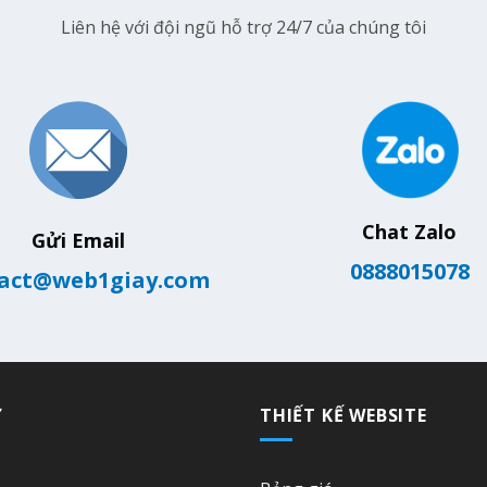
Liên hệ với đội ngũ hỗ trợ 24/7 của chúng tôi
Chat Zalo
Gửi Email
0888015078
act@web1giay.com
Ợ
THIẾT KẾ WEBSITE