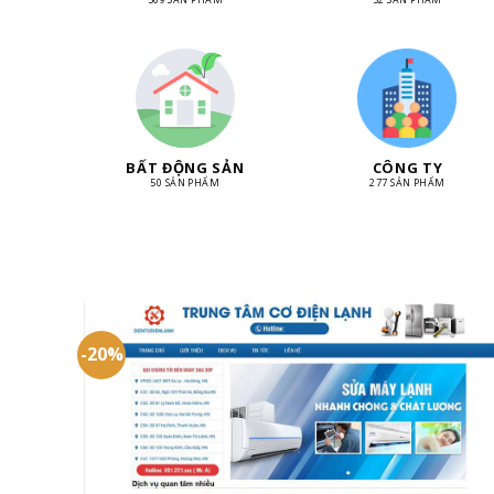
BẤT ĐỘNG SẢN
CÔNG TY
50 SẢN PHẨM
277 SẢN PHẨM
-20%