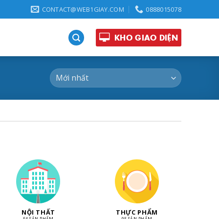
CONTACT@WEB1GIAY.COM
0888015078
KHO GIAO DIỆN
NỘI THẤT
THỰC PHẨM
54 SẢN PHẨM
95 SẢN PHẨM