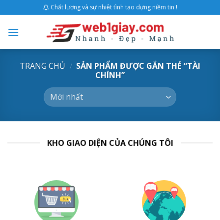
Skip
Chất lượng và sự nhiệt tình tạo dựng niềm tin !
to
content
TRANG CHỦ
/
SẢN PHẨM ĐƯỢC GẮN THẺ “TÀI
CHÍNH”
KHO GIAO DIỆN CỦA CHÚNG TÔI