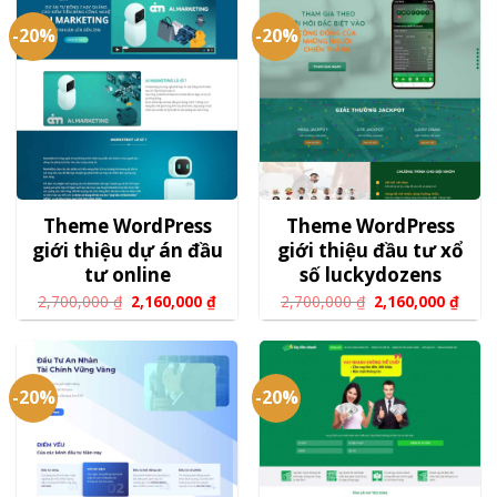
-20%
-20%
Theme WordPress
Theme WordPress
giới thiệu dự án đầu
giới thiệu đầu tư xổ
tư online
số luckydozens
2,700,000
₫
2,160,000
₫
2,700,000
₫
2,160,000
₫
-20%
-20%