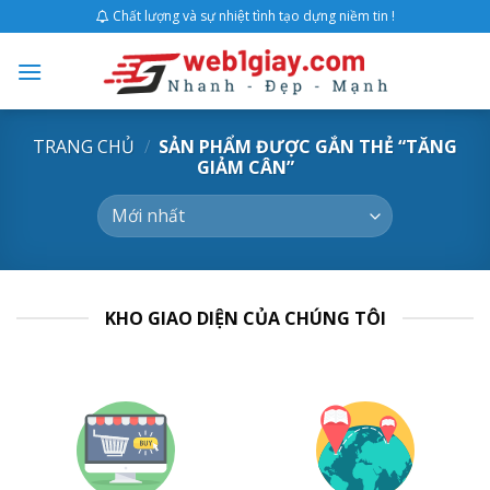
Skip
Chất lượng và sự nhiệt tình tạo dựng niềm tin !
to
content
TRANG CHỦ
/
SẢN PHẨM ĐƯỢC GẮN THẺ “TĂNG
GIẢM CÂN”
KHO GIAO DIỆN CỦA CHÚNG TÔI