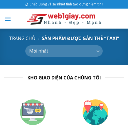
Skip
Chất lượng và sự nhiệt tình tạo dựng niềm tin !
to
content
TRANG CHỦ
/
SẢN PHẨM ĐƯỢC GẮN THẺ “TAXI”
KHO GIAO DIỆN CỦA CHÚNG TÔI