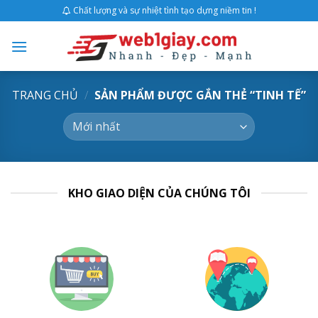
Skip
Chất lượng và sự nhiệt tình tạo dựng niềm tin !
to
content
TRANG CHỦ
/
SẢN PHẨM ĐƯỢC GẮN THẺ “TINH TẾ”
KHO GIAO DIỆN CỦA CHÚNG TÔI