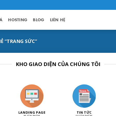
Á
HOSTING
BLOG
LIÊN HỆ
Ẻ “TRANG SỨC”
KHO GIAO DIỆN CỦA CHÚNG TÔI
LANDING PAGE
TIN TỨC
86 SẢN PHẨM
60 SẢN PHẨM