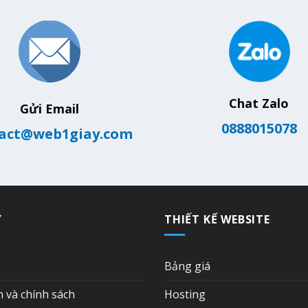
Chat Zalo
Gửi Email
0888015078
act@web1giay.com
Ợ
THIẾT KẾ WEBSITE
Bảng giá
n và chính sách
Hosting