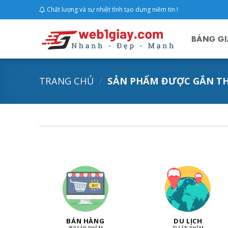
Skip
Chất lượng và sự nhiệt tình tạo dựng niềm tin !
to
content
BẢNG GI
TRANG CHỦ
/
SẢN PHẨM ĐƯỢC GẮN TH
BÁN HÀNG
DU LỊCH
369 SẢN PHẨM
32 SẢN PHẨM