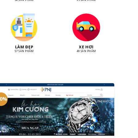
LÀM ĐẸP
XE HƠI
57 SẢN PHẨM
49 SẢN PHẨM
20%