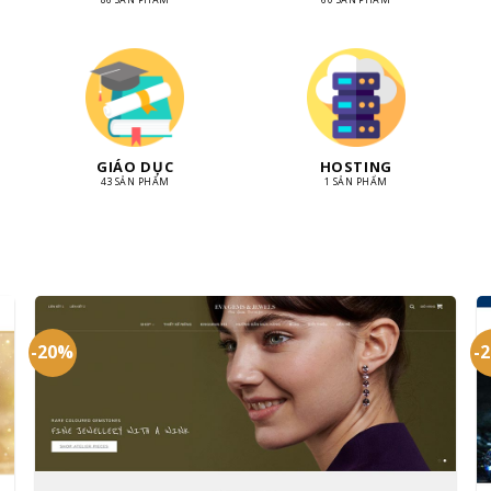
GIÁO DỤC
HOSTING
43 SẢN PHẨM
1 SẢN PHẨM
-20%
-