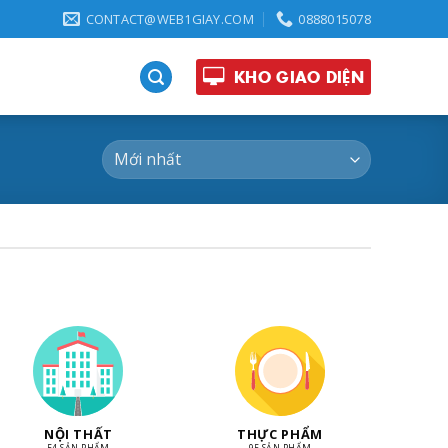
CONTACT@WEB1GIAY.COM
0888015078
KHO GIAO DIỆN
NỘI THẤT
THỰC PHẨM
54 SẢN PHẨM
95 SẢN PHẨM