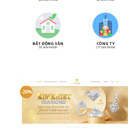
BẤT ĐỘNG SẢN
CÔNG TY
50 SẢN PHẨM
277 SẢN PHẨM
-20%