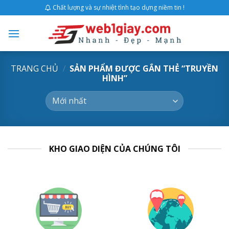
Skip
Chất lượng và sự nhiệt tình tạo dựng niềm tin !
to
content
TRANG CHỦ
/
SẢN PHẨM ĐƯỢC GẮN THẺ “TRUYỀN
HÌNH”
KHO GIAO DIỆN CỦA CHÚNG TÔI