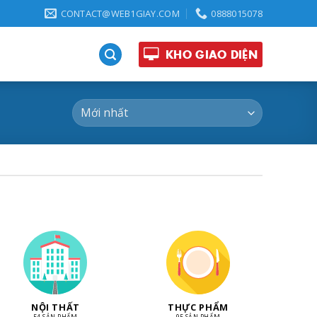
CONTACT@WEB1GIAY.COM
0888015078
KHO GIAO DIỆN
NỘI THẤT
THỰC PHẨM
54 SẢN PHẨM
95 SẢN PHẨM