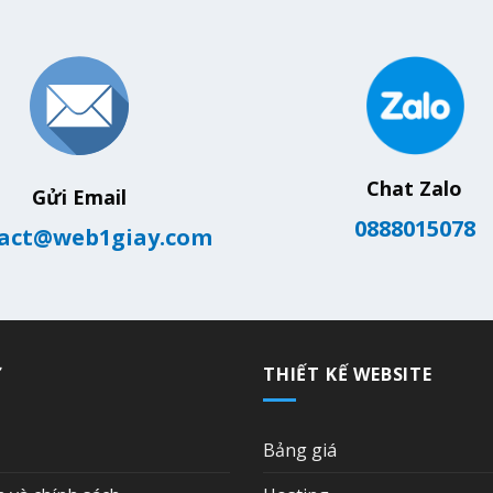
Chat Zalo
Gửi Email
0888015078
act@web1giay.com
Ợ
THIẾT KẾ WEBSITE
Bảng giá