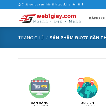
Skip
Chất lượng và sự nhiệt tình tạo dựng niềm tin !
to
content
BẢNG GI
TRANG CHỦ
/
SẢN PHẨM ĐƯỢC GẮN TH
BÁN HÀNG
DU LỊCH
369 SẢN PHẨM
32 SẢN PHẨM