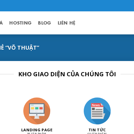
Á
HOSTING
BLOG
LIÊN HỆ
Ẻ “VÕ THUẬT”
KHO GIAO DIỆN CỦA CHÚNG TÔI
LANDING PAGE
TIN TỨC
86 SẢN PHẨM
60 SẢN PHẨM