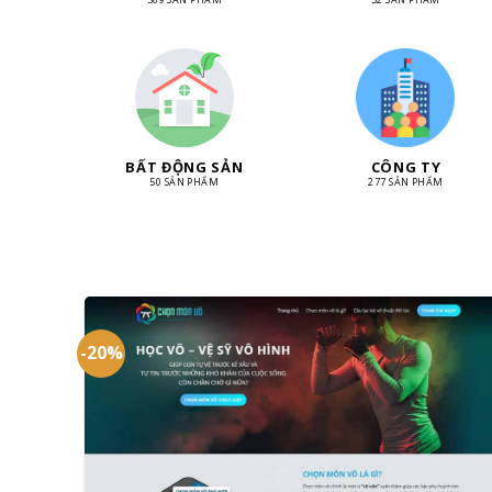
BẤT ĐỘNG SẢN
CÔNG TY
50 SẢN PHẨM
277 SẢN PHẨM
-20%