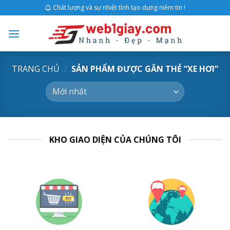
Skip
Chất lượng và sự nhiệt tình tạo dựng niềm tin !
to
content
TRANG CHỦ
/
SẢN PHẨM ĐƯỢC GẮN THẺ “XE HƠI”
KHO GIAO DIỆN CỦA CHÚNG TÔI