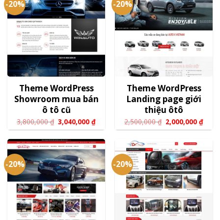
-20%
-20%
Theme WordPress
Theme WordPress
Showroom mua bán
Landing page giới
ô tô cũ
thiệu ôtô
3,800,000
₫
3,040,000
₫
2,500,000
₫
2,000,000
₫
-20%
-20%