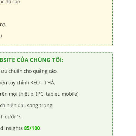
́c độ cao.
rợ.
u.
SITE CỦA CHÚNG TÔI:
i ưu chuẩn cho quảng cáo.
iện tùy chỉnh KÉO - THẢ.
rên mọi thiết bị (PC, tablet, mobile).
ch hiện đại, sang trọng.
h dưới 1s.
d Insights
85/100
.