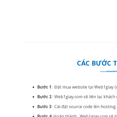
CÁC BƯỚC 
Bước 1
: Đặt mua website tại Web1giay (đ
Bước 2
: Web1giay.com sẽ liên lạc khách 
Bước 3
: Cài đặt source code lên hosting. N
Bước 4
: Hoàn thành . Web1giay.com sẽ hướ