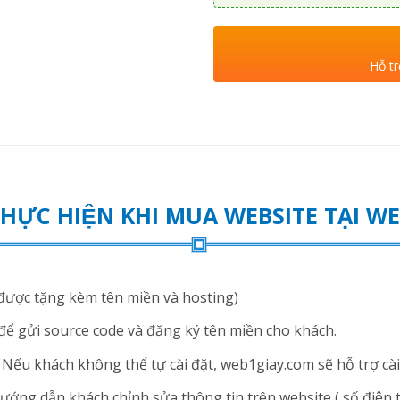
Hỗ tr
THỰC HIỆN KHI MUA WEBSITE TẠI 
ược tặng kèm tên miền và hosting)
để gửi source code và đăng ký tên miền cho khách.
ếu khách không thể tự cài đặt, web1giay.com sẽ hỗ trợ cài 
ng dẫn khách chỉnh sửa thông tin trên website ( số điện thoạ