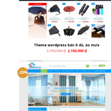
Theme wordpress bán ô dù, áo mưa
2,700,000
₫
2,160,000
₫
-20%