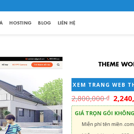
Á
HOSTING
BLOG
LIÊN HỆ
THEME WO
XEM TRANG WEB T
2,800,000
2,240
₫
GIÁ TRỌN GÓI KHÔN
Miễn phí tên miền .com,