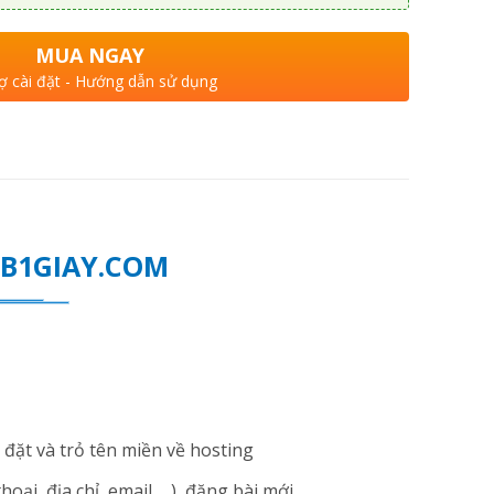
MUA NGAY
ợ cài đặt - Hướng dẫn sử dụng
WEB1GIAY.COM
đặt và trỏ tên miền về hosting
i, địa chỉ, email ... ), đăng bài mới