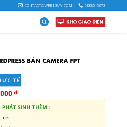
CONTACT@WEB1GIAY.COM
0888015078
KHO GIAO DIỆN
RDPRESS BÁN CAMERA FPT
HỰC TẾ
,000
₫
G PHÁT SINH THÊM :
 .net .