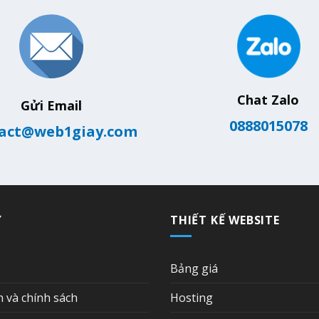
Chat Zalo
Gửi Email
0888015078
act@web1giay.com
Ợ
THIẾT KẾ WEBSITE
Bảng giá
n và chính sách
Hosting