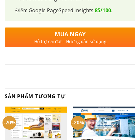
Điểm Google PageSpeed Insights
85/100
.
MUA NGAY
Hỗ trợ cài đặt - Hướng dẫn sử dụng
SẢN PHẨM TƯƠNG TỰ
-20%
-20%