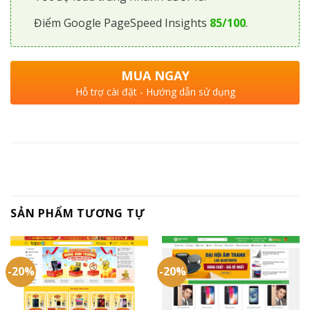
Điểm Google PageSpeed Insights
85/100
.
MUA NGAY
Hỗ trợ cài đặt - Hướng dẫn sử dụng
SẢN PHẨM TƯƠNG TỰ
-20%
-20%