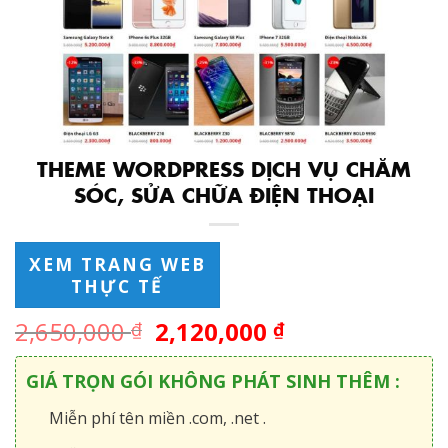
THEME WORDPRESS DỊCH VỤ CHĂM
SÓC, SỬA CHỮA ĐIỆN THOẠI
XEM TRANG WEB
THỰC TẾ
2,650,000
2,120,000
₫
₫
GIÁ TRỌN GÓI KHÔNG PHÁT SINH THÊM :
Miễn phí tên miền .com, .net .