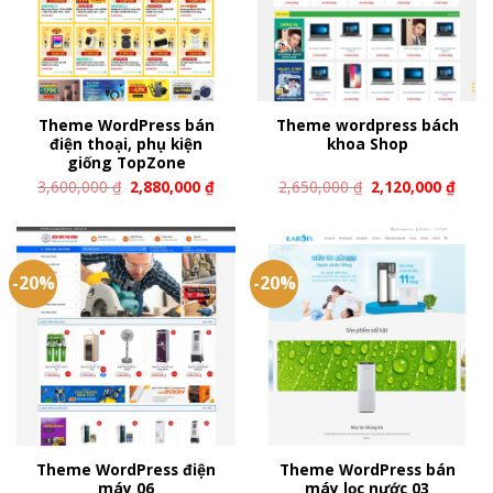
Theme WordPress bán
Theme wordpress bách
điện thoại, phụ kiện
khoa Shop
giống TopZone
3,600,000
₫
2,880,000
₫
2,650,000
₫
2,120,000
₫
-20%
-20%
Theme WordPress điện
Theme WordPress bán
máy 06
máy lọc nước 03