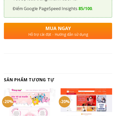
Điểm Google PageSpeed Insights
85/100
.
MUA NGAY
Hỗ trợ cài đặt - Hướng dẫn sử dụng
SẢN PHẨM TƯƠNG TỰ
-20%
-20%