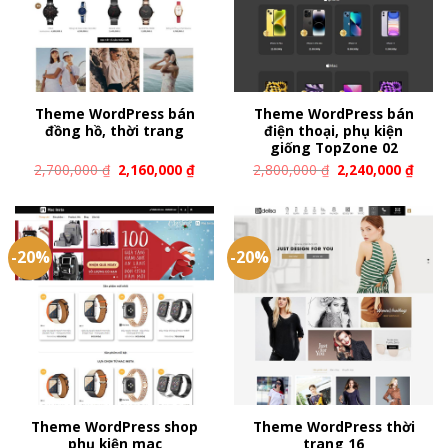
Theme WordPress bán
Theme WordPress bán
đồng hồ, thời trang
điện thoại, phụ kiện
giống TopZone 02
2,700,000
₫
2,160,000
₫
2,800,000
₫
2,240,000
₫
-20%
-20%
Theme WordPress shop
Theme WordPress thời
phụ kiện mac
trang 16