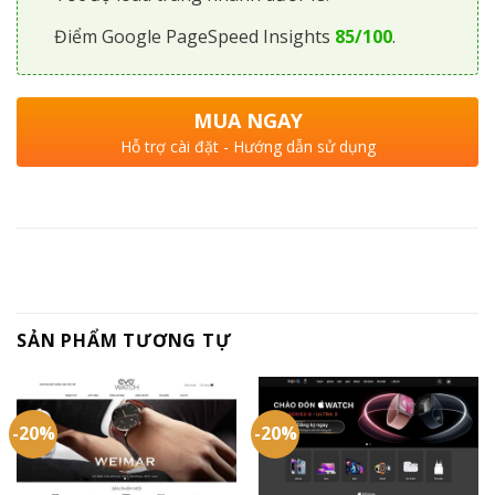
Điểm Google PageSpeed Insights
85/100
.
MUA NGAY
Hỗ trợ cài đặt - Hướng dẫn sử dụng
SẢN PHẨM TƯƠNG TỰ
-20%
-20%