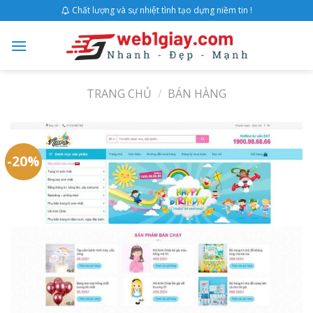
Skip
Chất lượng và sự nhiệt tình tạo dựng niềm tin !
to
content
TRANG CHỦ
/
BÁN HÀNG
-20%