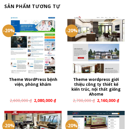
SẢN PHẨM TƯƠNG TỰ
-20%
-20%
Theme WordPress bệnh
Theme wordpress giới
viện, phòng khám
thiệu công ty thiết kế
kiến trúc, nội thất giống
Ahome
2,600,000
₫
2,080,000
₫
2,700,000
₫
2,160,000
₫
-20%
-20%