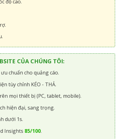
́c độ cao.
rợ.
u.
SITE CỦA CHÚNG TÔI:
i ưu chuẩn cho quảng cáo.
iện tùy chỉnh KÉO - THẢ.
rên mọi thiết bị (PC, tablet, mobile).
ch hiện đại, sang trọng.
h dưới 1s.
d Insights
85/100
.