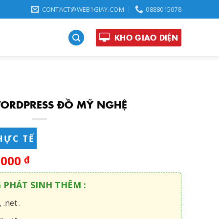
CONTACT@WEB1GIAY.COM
0888015078
KHO GIAO DIỆN
ORDPRESS ĐỒ MỸ NGHỆ
HỰC TẾ
,000
₫
G PHÁT SINH THÊM :
 .net .