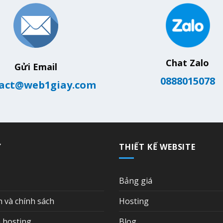
Chat Zalo
Gửi Email
0888015078
act@web1giay.com
Ợ
THIẾT KẾ WEBSITE
Bảng giá
n và chính sách
Hosting
 hosting
Blog