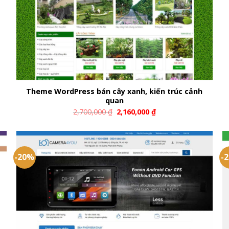
Theme WordPress bán cây xanh, kiến trúc cảnh
quan
2,700,000
₫
2,160,000
₫
-20%
-