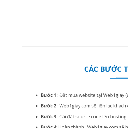
CÁC BƯỚC 
Bước 1
: Đặt mua website tại Web1giay (đ
Bước 2
: Web1giay.com sẽ liên lạc khách 
Bước 3
: Cài đặt source code lên hosting. N
Bước 4
: Hoàn thành . Web1giay.com sẽ hướ