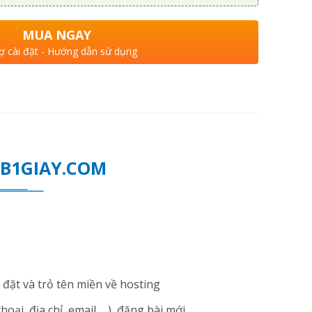
MUA NGAY
ợ cài đặt - Hướng dẫn sử dụng
WEB1GIAY.COM
đặt và trỏ tên miền về hosting
i, địa chỉ, email ... ), đăng bài mới