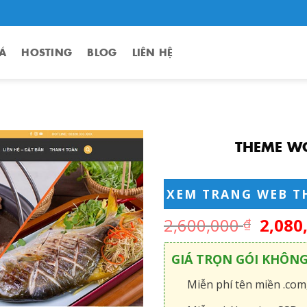
Á
HOSTING
BLOG
LIÊN HỆ
THEME W
XEM TRANG WEB T
2,600,000
2,080
₫
GIÁ TRỌN GÓI KHÔN
Miễn phí tên miền .com,