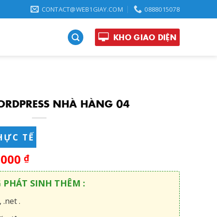
CONTACT@WEB1GIAY.COM
0888015078
KHO GIAO DIỆN
ORDPRESS NHÀ HÀNG 04
HỰC TẾ
,000
₫
G PHÁT SINH THÊM :
 .net .