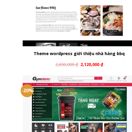
Theme wordpress giới thiệu nhà hàng bbq
2,650,000
₫
2,120,000
₫
-20%