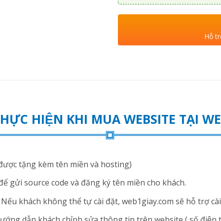
Hỗ tr
THỰC HIỆN KHI MUA WEBSITE TẠI 
ược tặng kèm tên miền và hosting)
để gửi source code và đăng ký tên miền cho khách.
ếu khách không thể tự cài đặt, web1giay.com sẽ hỗ trợ cài 
ng dẫn khách chỉnh sửa thông tin trên website ( số điện thoạ