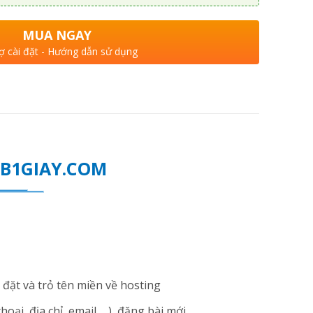
MUA NGAY
ợ cài đặt - Hướng dẫn sử dụng
WEB1GIAY.COM
đặt và trỏ tên miền về hosting
i, địa chỉ, email ... ), đăng bài mới