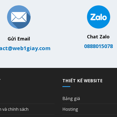
Chat Zalo
Gửi Email
0888015078
act@web1giay.com
Ợ
THIẾT KẾ WEBSITE
Bảng giá
n và chính sách
Hosting