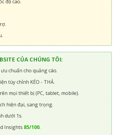
́c độ cao.
rợ.
u.
SITE CỦA CHÚNG TÔI:
i ưu chuẩn cho quảng cáo.
iện tùy chỉnh KÉO - THẢ.
rên mọi thiết bị (PC, tablet, mobile).
ch hiện đại, sang trọng.
h dưới 1s.
d Insights
85/100
.