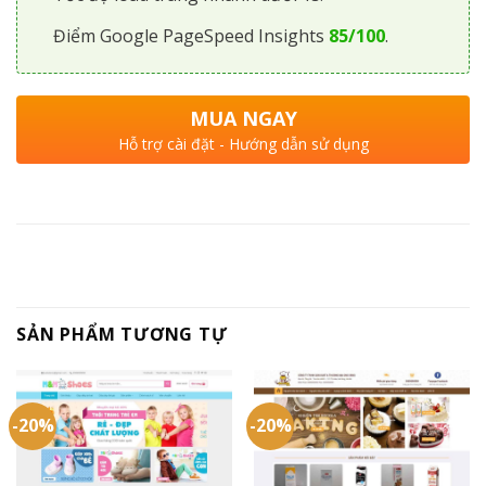
Điểm Google PageSpeed Insights
85/100
.
MUA NGAY
Hỗ trợ cài đặt - Hướng dẫn sử dụng
SẢN PHẨM TƯƠNG TỰ
-20%
-20%