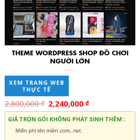
THEME WORDPRESS SHOP ĐỒ CHƠI
NGƯỜI LỚN
XEM TRANG WEB
THỰC TẾ
2,800,000
2,240,000
₫
₫
GIÁ TRỌN GÓI KHÔNG PHÁT SINH THÊM :
Miễn phí tên miền .com, .net .