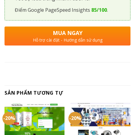
Điểm Google PageSpeed Insights
85/100
.
MUA NGAY
Hỗ trợ cài đặt - Hướng dẫn sử dụng
SẢN PHẨM TƯƠNG TỰ
-20%
-20%