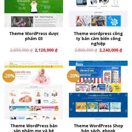
Theme WordPress dược
Theme wordpress công
phẩm 03
ty bán cảm biến công
nghiệp
2,650,000
₫
2,120,000
₫
2,800,000
₫
2,240,000
₫
-20%
-20%
Theme WordPress bán
Theme WordPress Shop
sản phẩm mẹ và bé
bán sách, ebook