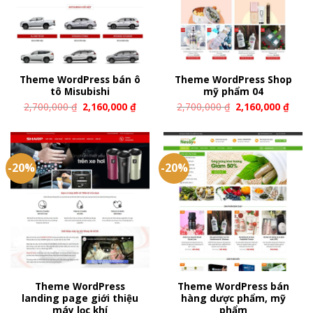
Theme WordPress bán ô
Theme WordPress Shop
tô Misubishi
mỹ phẩm 04
2,700,000
₫
2,160,000
₫
2,700,000
₫
2,160,000
₫
-20%
-20%
Theme WordPress
Theme WordPress bán
landing page giới thiệu
hàng dược phẩm, mỹ
máy lọc khí
phẩm