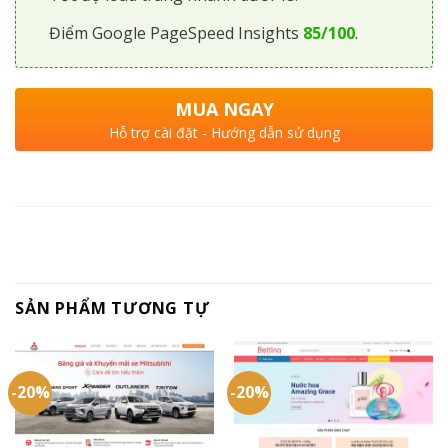
Điểm Google PageSpeed Insights
85/100
.
MUA NGAY
Hỗ trợ cài đặt - Hướng dẫn sử dụng
SẢN PHẨM TƯƠNG TỰ
-20%
-20%