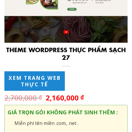
THEME WORDPRESS THỰC PHẨM SẠCH
27
XEM TRANG WEB
THỰC TẾ
2,700,000
2,160,000
₫
₫
GIÁ TRỌN GÓI KHÔNG PHÁT SINH THÊM :
Miễn phí tên miền .com, .net .