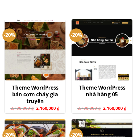
-20%
-20%
Theme WordPress
Theme WordPress
bán cơm cháy gia
nhà hàng 05
truyền
2,700,000
₫
2,160,000
₫
2,700,000
₫
2,160,000
₫
-20%
-20%