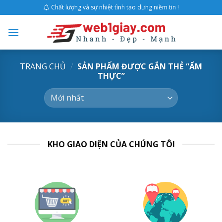
Skip
Chất lượng và sự nhiệt tình tạo dựng niềm tin !
to
content
TRANG CHỦ
/
SẢN PHẨM ĐƯỢC GẮN THẺ “ẨM
THỰC”
KHO GIAO DIỆN CỦA CHÚNG TÔI