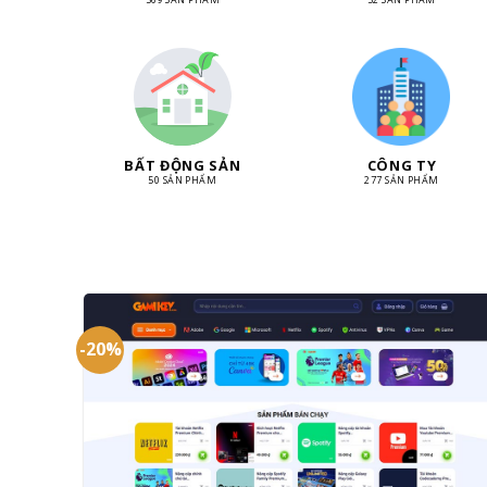
BẤT ĐỘNG SẢN
CÔNG TY
50 SẢN PHẨM
277 SẢN PHẨM
-20%