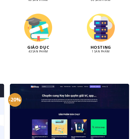
GIÁO DỤC
HOSTING
43 SẢN PHẨM
1 SẢN PHẨM
-20%