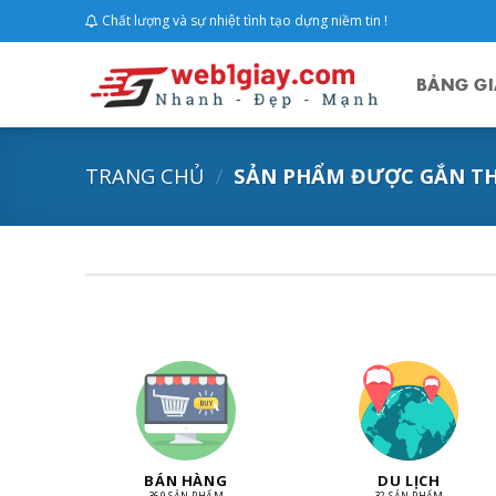
Skip
Chất lượng và sự nhiệt tình tạo dựng niềm tin !
to
content
BẢNG GI
TRANG CHỦ
/
SẢN PHẨM ĐƯỢC GẮN THẺ
BÁN HÀNG
DU LỊCH
369 SẢN PHẨM
32 SẢN PHẨM