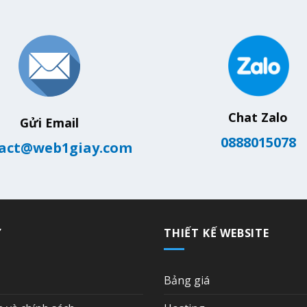
Chat Zalo
Gửi Email
0888015078
act@web1giay.com
Ợ
THIẾT KẾ WEBSITE
Bảng giá