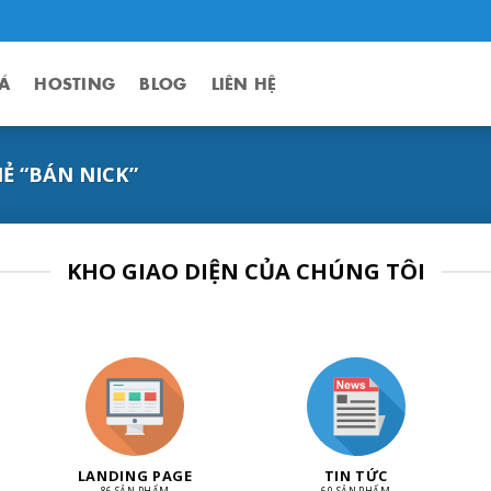
Á
HOSTING
BLOG
LIÊN HỆ
 “BÁN NICK”
KHO GIAO DIỆN CỦA CHÚNG TÔI
LANDING PAGE
TIN TỨC
86 SẢN PHẨM
60 SẢN PHẨM