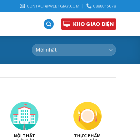
CONTACT@WEB1GIAY.COM
0888015078
KHO GIAO DIỆN
NỘI THẤT
THỰC PHẨM
54 SẢN PHẨM
95 SẢN PHẨM