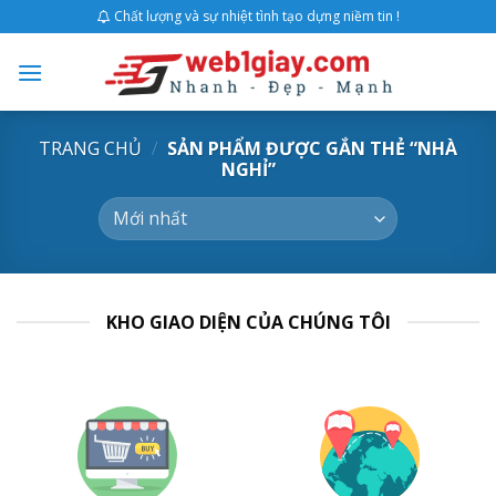
Skip
Chất lượng và sự nhiệt tình tạo dựng niềm tin !
to
content
TRANG CHỦ
/
SẢN PHẨM ĐƯỢC GẮN THẺ “NHÀ
NGHỈ”
KHO GIAO DIỆN CỦA CHÚNG TÔI