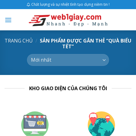
Skip
Chất lượng và sự nhiệt tình tạo dựng niềm tin !
to
content
TRANG CHỦ
/
SẢN PHẨM ĐƯỢC GẮN THẺ “QUÀ BIẾU
TẾT”
KHO GIAO DIỆN CỦA CHÚNG TÔI