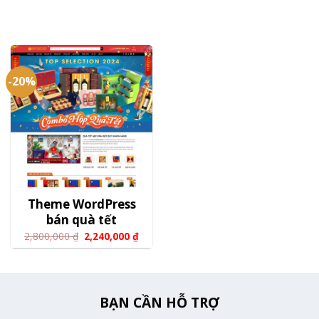
-20%
Theme WordPress
bán quà tết
2,800,000
₫
2,240,000
₫
BẠN CẦN HỖ TRỢ