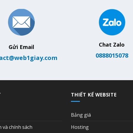
Chat Zalo
Gửi Email
0888015078
act@web1giay.com
Ợ
THIẾT KẾ WEBSITE
Bảng giá
n và chính sách
Hosting