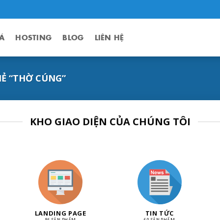
Á
HOSTING
BLOG
LIÊN HỆ
Ẻ “THỜ CÚNG”
KHO GIAO DIỆN CỦA CHÚNG TÔI
LANDING PAGE
TIN TỨC
86 SẢN PHẨM
60 SẢN PHẨM