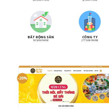
BẤT ĐỘNG SẢN
CÔNG TY
50 SẢN PHẨM
277 SẢN PHẨM
-20%