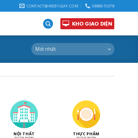
CONTACT@WEB1GIAY.COM
0888015078
KHO GIAO DIỆN
NỘI THẤT
THỰC PHẨM
54 SẢN PHẨM
95 SẢN PHẨM