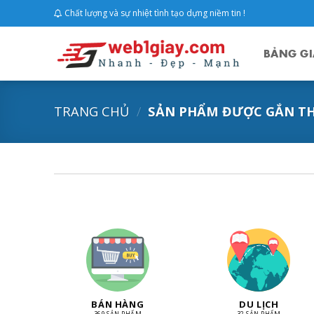
Skip
Chất lượng và sự nhiệt tình tạo dựng niềm tin !
to
content
BẢNG GI
TRANG CHỦ
/
SẢN PHẨM ĐƯỢC GẮN TH
BÁN HÀNG
DU LỊCH
369 SẢN PHẨM
32 SẢN PHẨM