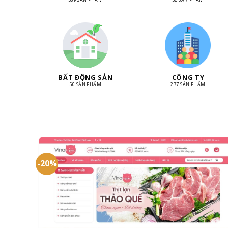
BẤT ĐỘNG SẢN
CÔNG TY
50 SẢN PHẨM
277 SẢN PHẨM
-20%