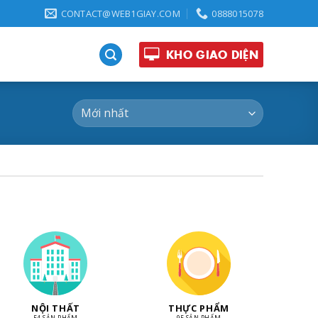
CONTACT@WEB1GIAY.COM
0888015078
KHO GIAO DIỆN
NỘI THẤT
THỰC PHẨM
54 SẢN PHẨM
95 SẢN PHẨM