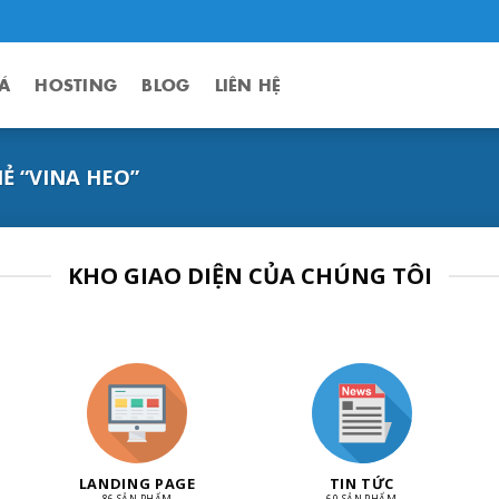
Á
HOSTING
BLOG
LIÊN HỆ
 “VINA HEO”
KHO GIAO DIỆN CỦA CHÚNG TÔI
LANDING PAGE
TIN TỨC
86 SẢN PHẨM
60 SẢN PHẨM