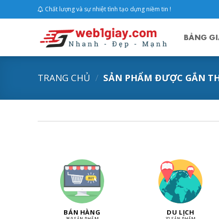
Skip
Chất lượng và sự nhiệt tình tạo dựng niềm tin !
to
content
BẢNG GI
TRANG CHỦ
/
SẢN PHẨM ĐƯỢC GẮN THẺ
BÁN HÀNG
DU LỊCH
369 SẢN PHẨM
32 SẢN PHẨM