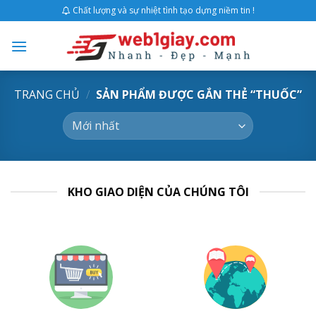
Skip
Chất lượng và sự nhiệt tình tạo dựng niềm tin !
to
content
TRANG CHỦ
/
SẢN PHẨM ĐƯỢC GẮN THẺ “THUỐC”
KHO GIAO DIỆN CỦA CHÚNG TÔI